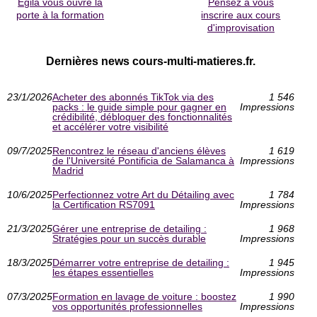
Egila vous ouvre la
Pensez à vous
porte à la formation
inscrire aux cours
d'improvisation
Dernières news cours-multi-matieres.fr.
23/1/2026
Acheter des abonnés TikTok via des
1 546
packs : le guide simple pour gagner en
Impressions
crédibilité, débloquer des fonctionnalités
et accélérer votre visibilité
09/7/2025
Rencontrez le réseau d'anciens élèves
1 619
de l'Université Pontificia de Salamanca à
Impressions
Madrid
10/6/2025
Perfectionnez votre Art du Détailing avec
1 784
la Certification RS7091
Impressions
21/3/2025
Gérer une entreprise de detailing :
1 968
Stratégies pour un succès durable
Impressions
18/3/2025
Démarrer votre entreprise de detailing :
1 945
les étapes essentielles
Impressions
07/3/2025
Formation en lavage de voiture : boostez
1 990
vos opportunités professionnelles
Impressions