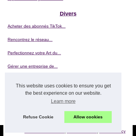
Divers
Acheter des abonnés TikTok...
Rencontrez le réseau...
Perfectionnez votre Art du...
Gérer une entreprise de...
Démarrer votre entreprise de...
This website uses cookies to ensure you get
the best experience on our website.
Formation en lavage de...
Learn more
5 avantages clés de la...
Refuse Cookie
Allow cookies
© 2026
Cours-multi-matieres.fr
|
Voir nos archives
|
Cookies Policy