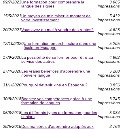
09/7/2023
Une formation pour comprendre la
3 985
langue des signes
Impressions
15/5/2021
Un moyen de minimiser le montant de
5 432
votre investissement
Impressions
20/2/2021
Vous avez du mal à vendre des rentes?
4 623
Impressions
12/10/2020
Une formation en architecture dans une
5 295
école en Espagne
Impressions
17/9/2020
La possibilité de se former pour être au
4 982
service des autres
Impressions
27/4/2020
Les vraies bénéfices d'apprendre une
5 288
nouvelle langue
Impressions
31/1/2020
Pourquoi devenir kiné en Espagne ?
3 856
Impressions
30/8/2018
Boostez vos compétences grâce à une
3 745
formation de langues
Impressions
05/6/2018
Les différents types de formation pour les
5 034
seniors
Impressions
28/5/2018
Des manières d'apprendre adaptés aux
3 766