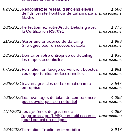
09/7/2025
Rencontrez le réseau d'anciens élèves
1 608
de l'Université Pontificia de Salamanca à
Impressions
Madrid
10/6/2025
Perfectionnez votre Art du Détailing avec
1 775
la Certification RS7091
Impressions
21/3/2025
Gérer une entreprise de detailing :
1 959
Stratégies pour un succès durable
Impressions
18/3/2025
Démarrer votre entreprise de detailing :
1 936
les étapes essentielles
Impressions
07/3/2025
Formation en lavage de voiture : boostez
1 981
vos opportunités professionnelles
Impressions
20/9/2024
5 avantages clés de la formation intra-
2 547
entreprise
Impressions
10/6/2023
Les avantages du bilan de compétences
4 098
pour développer son potentiel
Impressions
11/4/2023
Les systèmes de gestion de
4 082
l'apprentissage (LMS) : un outil essentiel
Impressions
pour l'éducation en ligne
10/4/2023
Formation Tracfin en immobilier :
3 947