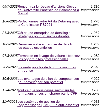
09/7/2025
Rencontrez le réseau d'anciens élèves
1 610
de l'Université Pontificia de Salamanca à
Impressions
Madrid
10/6/2025
Perfectionnez votre Art du Détailing avec
1 776
la Certification RS7091
Impressions
21/3/2025
Gérer une entreprise de detailing :
1 960
Stratégies pour un succès durable
Impressions
18/3/2025
Démarrer votre entreprise de detailing :
1 937
les étapes essentielles
Impressions
07/3/2025
Formation en lavage de voiture : boostez
1 982
vos opportunités professionnelles
Impressions
20/9/2024
5 avantages clés de la formation intra-
2 548
entreprise
Impressions
10/6/2023
Les avantages du bilan de compétences
4 099
pour développer son potentiel
Impressions
13/4/2023
Tout ce que vous devez savoir sur les
3 708
formations prises en charge par le CPF
Impressions
11/4/2023
Les systèmes de gestion de
4 083
l'apprentissage (LMS) : un outil essentiel
Impressions