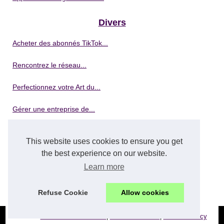
Divers
Acheter des abonnés TikTok...
Rencontrez le réseau...
Perfectionnez votre Art du...
Gérer une entreprise de...
Démarrer votre entreprise de...
This website uses cookies to ensure you get
the best experience on our website.
Formation en lavage de...
Learn more
5 avantages clés de la...
Refuse Cookie
Allow cookies
© 2026
Cours-multi-matieres.fr
|
Voir nos archives
|
Cookies Policy